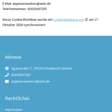
E-Mail:
ed.bew@rebewairamajna
Telefonnummer: 01629267255
Diese Cookie-Richtlinie wurde mit
cookiedatabase.org
am 17.
Oktober 2020 synchronisiert
Adresse
Egaustraße 7, 73529 Schwäbisch Gmünd
01629267255
anjamariaweber@web.de
Rechtliches
Impressum